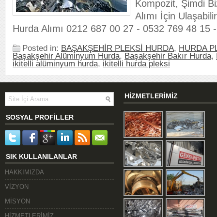
Kompozit, Şimdi Bi
Alımı İçin Ulaşabili
Hurda Alımı 0212 687 00 27 - 0532 769 48 15 
Posted in:
BAŞAKŞEHİR PLEKSİ HURDA
,
HURDA PL
Başakşehir Alüminyum Hurda
,
Başakşehir Bakır Hurda
,
ikitelli alüminyum hurda
,
ikitelli hurda pleksi
HİZMETLERİMİZ
SOSYAL PROFİLLER
SIK KULLANILANLAR
HAKKIMIZDA
VİZYON
MİSYON
HİZMETLERİMİZ