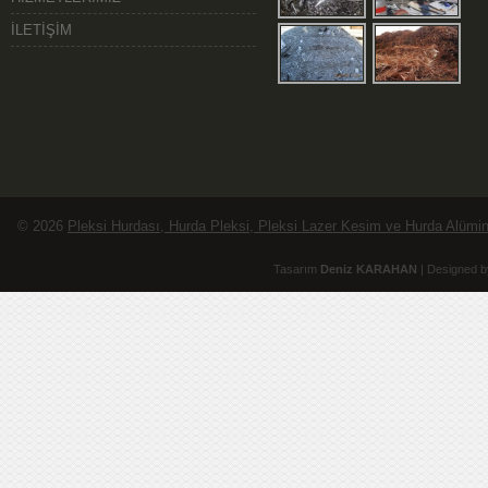
İLETİŞİM
© 2026
Pleksi Hurdası, Hurda Pleksi, Pleksi Lazer Kesim ve Hurda Alüminy
Tasarım
Deniz KARAHAN
| Designed b