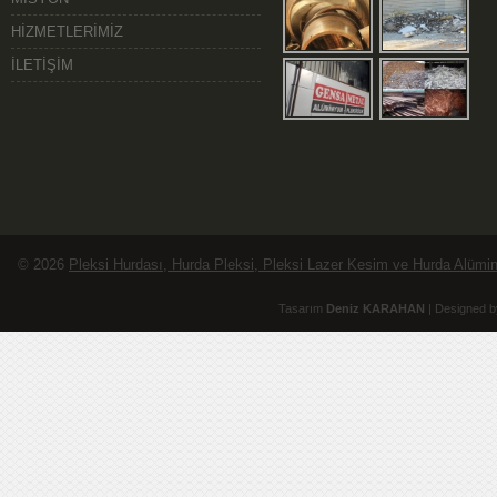
HİZMETLERİMİZ
İLETİŞİM
© 2026
Pleksi Hurdası, Hurda Pleksi, Pleksi Lazer Kesim ve Hurda Alüminy
Tasarım
Deniz KARAHAN
| Designed b