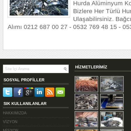
Hurda Alüminyum Ko
Bizlere Her Türlü Hur
Ulaşabilirsiniz. Bağc
Alımı 0212 687 00 27 - 0532 769 48 15 - 0
HİZMETLERİMİZ
SOSYAL PROFİLLER
SIK KULLANILANLAR
HAKKIMIZDA
VİZYON
MİSYON