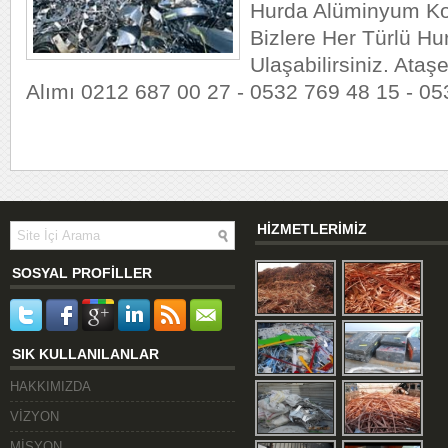
Hurda Alüminyum Ko
Bizlere Her Türlü Hur
Ulaşabilirsiniz. Ataş
Alımı 0212 687 00 27 - 0532 769 48 15 - 0
HİZMETLERİMİZ
SOSYAL PROFİLLER
SIK KULLANILANLAR
HAKKIMIZDA
VİZYON
MİSYON