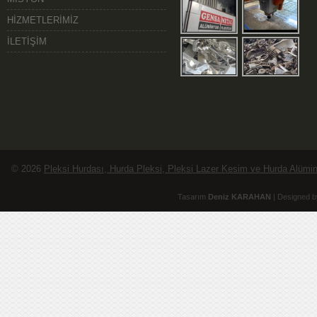
HİZMETLERİMİZ
İLETİŞİM
© 2026
Pleksi Hurdası, Hurda Pleksi, Pleksi Lazer Kesim ve Hurda Alüminy
Tasarım
Deniz KARAHAN
| Designed b