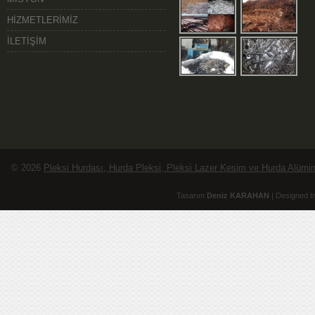
HİZMETLERİMİZ
İLETİŞİM
© 2026
Pleksi Hurdası, Hurda Pleksi, Pleksi Lazer Kesim ve Hurda Alüminy
Tasarım
Deniz KARAHAN
| Designed b