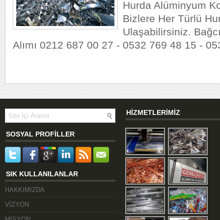
Hurda Alüminyum Ko
Bizlere Her Türlü Hur
Ulaşabilirsiniz. Bağc
Alımı 0212 687 00 27 - 0532 769 48 15 - 0
HİZMETLERİMİZ
SOSYAL PROFİLLER
SIK KULLANILANLAR
HAKKIMIZDA
VİZYON
MİSYON